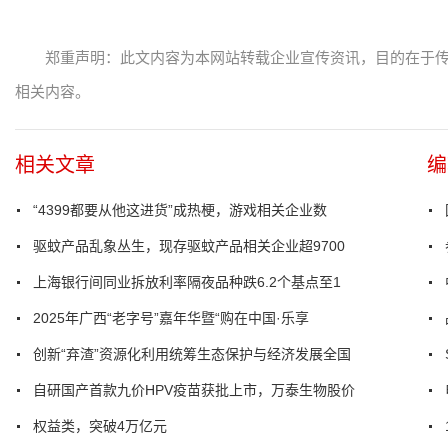
郑重声明：此文内容为本网站转载企业宣传资讯，目的在于
相关内容。
相关文章
编
“4399都要从他这进货”成热梗，游戏相关企业数
驱蚊产品乱象丛生，现存驱蚊产品相关企业超9700
上海银行间同业拆放利率隔夜品种跌6.2个基点至1
2025年广西“老字号”嘉年华暨“购在中国·乐享
创新“弃渣”资源化利用统筹生态保护与经济发展全国
自研国产首款九价HPV疫苗获批上市，万泰生物股价
权益类，突破4万亿元