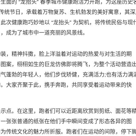
面的 “龙抬头” 春季城市健康跑活力开跑，为这座历史
国传统节日，承载着万物复苏、生机勃发的美好寓意，其深
次健康跑巧妙地以 “龙抬头” 为契机，将传统民俗与现
与，成为了城市中一道亮丽的风景线。
动装，精神抖擞，脸上洋溢着对运动的热爱与对生活的期
形图案，栩栩如生的巨龙仿佛即将腾飞，为整个活动营造
气蓬勃的年轻人，他们步伐矫健，充满活力;也有活力满
神。大家齐聚于此，携手奔跑，共同享受着运动带来的快
展示点。在这里，跑者们可以近距离欣赏到剪纸、面花等
，一张张普通的纸张在他们手中瞬间变成了形态各异的图
禁为传统文化的魅力所折服。跑者们在运动的间隙，停下