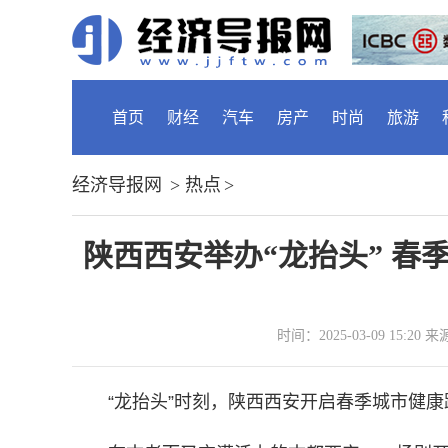
首页
财经
汽车
房产
时尚
旅游
经济导报网
>
热点
>
陕西西安举办“龙抬头” 
时间：2025-03-09 15:
“龙抬头”时刻，陕西西安开启春季城市健