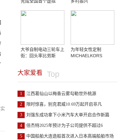
完成全国首个虚拟
乡村振兴
加
与
传
大爷自制电动三轮车上
为年轻女性定制
市
街：回头率比劳斯
MICHAELKORS
了
大家爱看
Top
1
江西葛仙山以梅香云雾勾勒世外桃源
2
限时惊喜，别克君威10.69万起开启非凡
核实
3
刘强东成功拿下小米汽车大单开启合作新篇
4
倍杰特2025年预计为子公司提供不超过6
5
中国船舶大连造船首次进入日本高端船舶市场