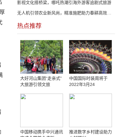
名
影视文化搭桥梁，哪吒热潮引海外游客追剧式旅游
厚
无人机引领农业新风尚，精准施肥助力春耕高效环保
代
热点推荐
出
满
大好河山集团“走亲式”
中国国际时装周将于
大旅游引领文旅
2022年3月24
精
中国移动携手中兴通讯
推进数字乡村建设助力
脚