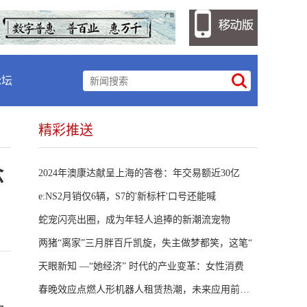
论坛
精彩推送
念
2024年澳康达献呈上海的答卷：年交易额近30亿
e:NS2月销仅6辆，S7的'新标杆'口号还能喊
蛇宠闪亮出圈，成为年轻人追捧的新潮流宠物
两猪“离家”三月胖百斤凯旋，失主做梦都笑，这笔“
天眼新知 —“她经济” 时代的产业变革：女性消费
春晚效应点燃人形机器人租赁热潮，未来应用前景与挑