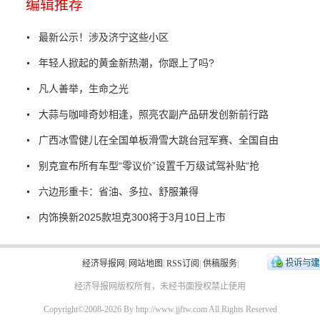
编辑推荐
最新公示！涉及济宁这些小区
年轻人掀起的黄金新热潮，你跟上了吗?
凡人善举，生命之光
大蒜与咖啡奇妙相逢，照亮农副产品研发创新前行路
广西冰雪健儿在全国单板滑雪大跳台冠军赛、全国自由
别克宣布所有车型“零议价”设置千万级试驾补贴“抢
六边形重卡：省油、多拉、舒服兼得
内饰换新2025款坦克300将于3月10日上市
经济导报网
|
网站地图
|
RSS订阅
|
供稿服务
|
经济导报网版权所有，未经书面授权禁止使用
Copyright©2008-
2026 By http://www.jjftw.com All Rights Reserved