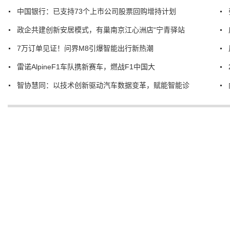
中国银行：已支持73个上市公司股票回购增持计划
政企共建创新安居模式，有巢南京江心洲店“宁青驿站
7万订单见证！问界M8引爆智能出行新热潮
雷诺AlpineF1车队携新赛车，燃战F1中国大
智协慧同：以技术创新驱动汽车数据变革，赋能智能诊