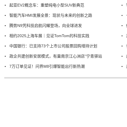
起亚EV2概念车：重塑纯电小型SUV新典范
智能汽车HMI发展全景：现状与未来的创新之路
腾势N9凭科技启航闪耀登场，向全球进发
相约2025上海车展｜见证TomTom的科技实践
中国银行：已支持73个上市公司股票回购增持计划
政企共建创新安居模式，有巢南京江心洲店“宁青驿站
7万订单见证！问界M8引爆智能出行新热潮